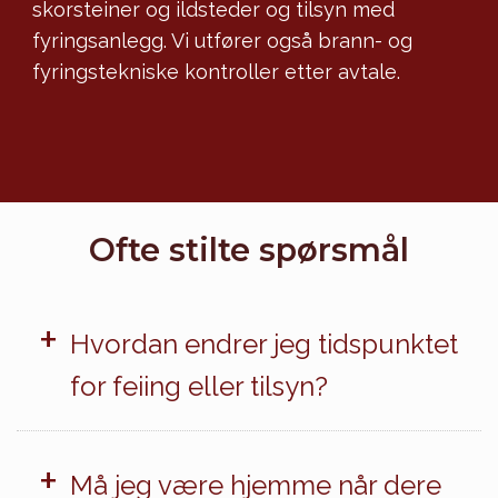
skorsteiner og ildsteder og tilsyn med
fyringsanlegg. Vi utfører også brann- og
fyringstekniske kontroller etter avtale.
Ofte stilte spørsmål
+
Hvordan endrer jeg tidspunktet
for feiing eller tilsyn?
+
Må jeg være hjemme når dere