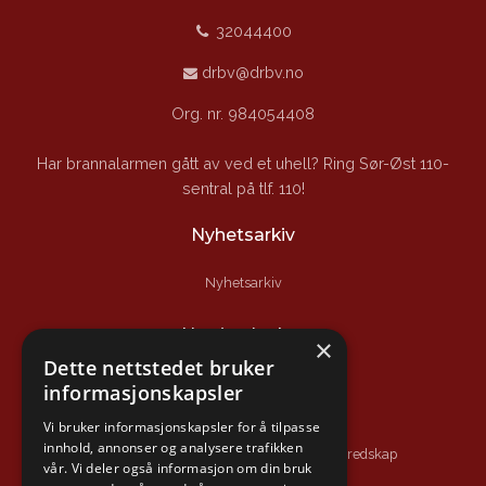
32044400
drbv@drbv.no
Org. nr. 984054408
Har brannalarmen gått av ved et uhell? Ring Sør-Øst 110-
sentral på tlf. 110!
Nyhetsarkiv
Nyhetsarkiv
Nyttige lenker
×
Dette nettstedet bruker
Branntips.no
informasjonskapsler
Sikker hverdag
Vi bruker informasjonskapsler for å tilpasse
innhold, annonser og analysere trafikken
Direktoratet for samfunnssikkerhet og beredskap
vår. Vi deler også informasjon om din bruk