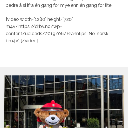
bedre å si ifra én gang for mye enn én gang for lite!
[video width="1280" height="720"
m4v="https://drbv.no/wp-
content/uploads/2019/06/Branntips-No-norsk-
1.m4v"][/video]