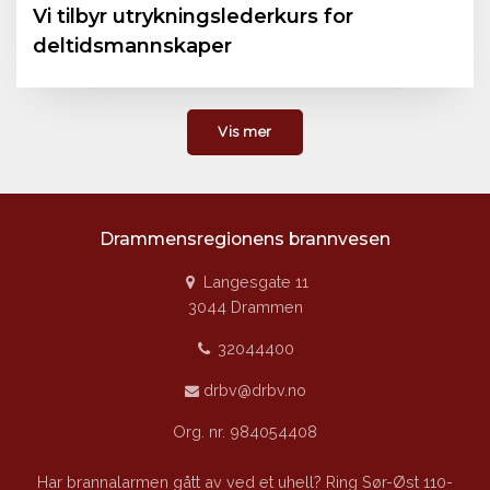
Vi tilbyr utrykningslederkurs for
deltidsmannskaper
Vis mer
Drammensregionens brannvesen
Langesgate 11
3044 Drammen
32044400
drbv@drbv.no
Org. nr. 984054408
Har brannalarmen gått av ved et uhell? Ring Sør-Øst 110-