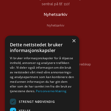
sentral på tlf. 110!
Nyhetsarkiv
Nyhetsarkiv
Nyttige lenker
×
Dette nettstedet bruker
Branntips.no
informasjonskapsler
Sikker hverdag
Vi bruker informasjonskapsler for å tilpasse
innhold, annonser og analysere trafikken
Direktoratet for samfunnssikkerhet og beredskap
vår. Vi deler også informasjon om din bruk
av nettstedet vårt med våre annonserings-
Sør-Øst 110-sentral
og analysepartnere som kan kombinere den
Brannvernforeningen
med annen informasjon du har gitt dem
eller som de har samlet inn fra din bruk av
tjenestene deres.
Personvernerklæring
Om nettsiden
STRENGT NØDVENDIG
Personvernerklæring
YTELSE