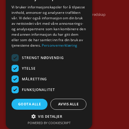
Sikker hverdag
Vi bruker informasjonskapsler for å tilpasse
innhold, annonser og analysere trafikken
Direktoratet for samfunnssikkerhet og beredskap
vår. Vi deler også informasjon om din bruk
av nettstedet vårt med våre annonserings-
Sør-Øst 110-sentral
og analysepartnere som kan kombinere den
Brannvernforeningen
med annen informasjon du har gitt dem
eller som de har samlet inn fra din bruk av
tjenestene deres.
Personvernerklæring
Om nettsiden
STRENGT NØDVENDIG
Personvernerklæring
YTELSE
Tilgjengelighetserklæring
MÅLRETTING
Redegjørelse aktsomhet
FUNKSJONALITET
Følg oss
GODTA ALLE
AVVIS ALLE
VIS DETALJER
POWERED BY COOKIESCRIPT