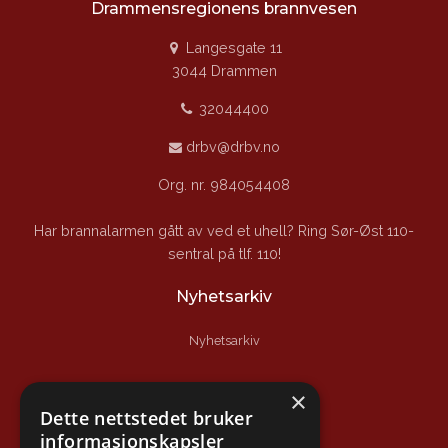
Drammensregionens brannvesen
Langesgate 11
3044 Drammen
32044400
drbv@drbv.no
Org. nr. 984054408
Har brannalarmen gått av ved et uhell? Ring Sør-Øst 110-
sentral på tlf. 110!
Nyhetsarkiv
Nyhetsarkiv
Nyttige lenker
×
Dette nettstedet bruker
Branntips.no
informasjonskapsler